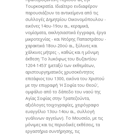
Τουρκοκρατία. Ιδιαίτερο ενδιαφέρον
παρουσιάζουν τα αντικείμενα από τις
συλλογές Δημητρίου Οικονομόπουλου -
εικόνες 14ου-19ου αι., κεραμικά,
νομίσματα, εκκλησιαστικά έγγραφα, έργα
μικροτεχνίας - και Ντόρης Παπαστράτου -
χαρακτικά 18ου-20ού αι., ξύλινες και
χάλκινες μήτρες -, καθώς και η μόνιμη
έκθεση 'Το λυκόφως του Βυζαντίου
1204-1453' (μεταξύ των εκθεμάτων,
αριστουργηματικός χρυσοκέντητος
επιτάφιος του 1300, εικόνα του Χριστού
με την επιγραφή 'Η Σοφία του Θεού',
ομφάλιο από το δάπεδο του ναού της
Αγίας Σοφίας στην Τραπεζούντα,
αξιόλογες τοιχογραφίες, χειρόγραφο
ευαγγέλιο 13ου-14ου αι., συλλογή
γυάλινων αγγείων). Το Μουσείο, με τις
μόνιμες και τις περιοδικές εκθέσεις, τα
εργαστήρια συντήρησης, τις