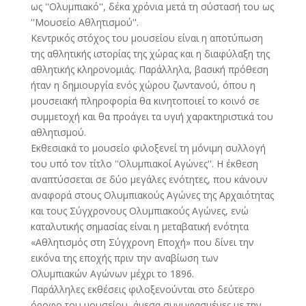
ως ''Ολυμπιακό'', δέκα χρόνια μετά τη σύστασή του ως
''Μουσείο Αθλητισμού''.
Κεντρικός στόχος του μουσείου είναι η αποτύπωση
της αθλητικής ιστορίας της χώρας και η διαφύλαξη της
αθλητικής κληρονομιάς. Παράλληλα, βασική πρόθεση
ήταν η δημιουργία ενός χώρου ζωντανού, όπου η
μουσειακή πληροφορία θα κινητοποιεί το κοινό σε
συμμετοχή και θα προάγει τα υγιή χαρακτηριστικά του
αθλητισμού.
Εκθεσιακά το μουσείο φιλοξενεί τη μόνιμη συλλογή
του υπό τον τίτλο ''Ολυμπιακοί Αγώνες''. Η έκθεση
αναπτύσσεται σε δύο μεγάλες ενότητες, που κάνουν
αναφορά στους Ολυμπιακούς Αγώνες της Αρχαιότητας
και τους Σύγχρονους Ολυμπιακούς Αγώνες, ενώ
καταλυτικής σημασίας είναι η μεταβατική ενότητα
«Αθλητισμός στη Σύγχρονη Εποχή» που δίνει την
εικόνα της εποχής πριν την αναβίωση των
Ολυμπιακών Αγώνων μέχρι το 1896.
Παράλληλες εκθέσεις φιλοξενούνται στο δεύτερο
όροφο του μουσείου, άμεσα συνυφασμένες με την