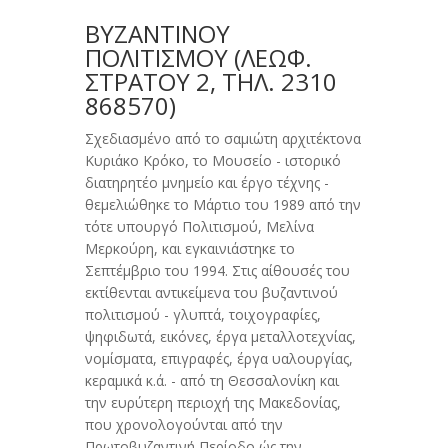
ΒΥΖΑΝΤΙΝΟΥ
ΠΟΛΙΤΙΣΜΟΥ (ΛΕΩΦ.
ΣΤΡΑΤΟΎ 2, ΤΗΛ. 2310
868570)
Σχεδιασμένο από το σαμιώτη αρχιτέκτονα
Κυριάκο Κρόκο, το Μουσείο - ιστορικό
διατηρητέο μνημείο και έργο τέχνης -
θεμελιώθηκε το Μάρτιο του 1989 από την
τότε υπουργό Πολιτισμού, Μελίνα
Μερκούρη, και εγκαινιάστηκε το
Σεπτέμβριο του 1994. Στις αίθουσές του
εκτίθενται αντικείμενα του βυζαντινού
πολιτισμού - γλυπτά, τοιχογραφίες,
ψηφιδωτά, εικόνες, έργα μεταλλοτεχνίας,
νομίσματα, επιγραφές, έργα υαλουργίας,
κεραμικά κ.ά. - από τη Θεσσαλονίκη και
την ευρύτερη περιοχή της Μακεδονίας,
που χρονολογούνται από την
Πρωτοβυζαντινή Περίοδο ώς την