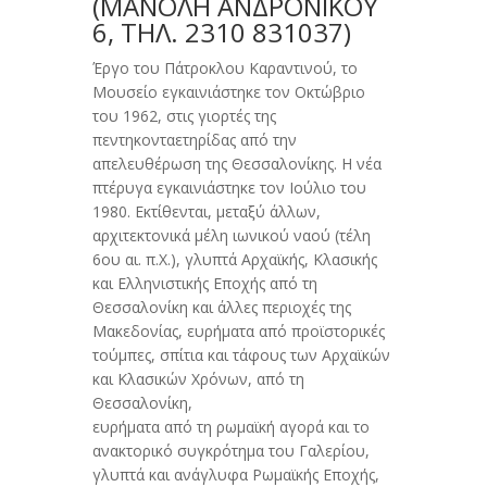
(ΜΑΝΌΛΗ ΑΝΔΡΌΝΙΚΟΥ
6, ΤΗΛ. 2310 831037)
Έργο του Πάτροκλου Καραντινού, το
Μουσείο εγκαινιάστηκε τον Οκτώβριο
του 1962, στις γιορτές της
πεντηκονταετηρίδας από την
απελευθέρωση της Θεσσαλονίκης. Η νέα
πτέρυγα εγκαινιάστηκε τον Ιούλιο του
1980. Eκτίθενται, μεταξύ άλλων,
αρχιτεκτονικά μέλη ιωνικού ναού (τέλη
6ου αι. π.Χ.), γλυπτά Αρχαϊκής, Κλασικής
και Ελληνιστικής Εποχής από τη
Θεσσαλονίκη και άλλες περιοχές της
Μακεδονίας, ευρήματα από προϊστορικές
τούμπες, σπίτια και τάφους των Αρχαϊκών
και Κλασικών Χρόνων, από τη
Θεσσαλονίκη,
ευρήματα από τη ρωμαϊκή αγορά και το
ανακτορικό συγκρότημα του Γαλερίου,
γλυπτά και ανάγλυφα Ρωμαϊκής Εποχής,