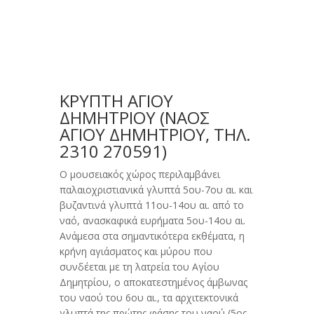
ΚΡΥΠΤΗ ΑΓΙΟΥ
ΔΗΜΗΤΡΙΟΥ (ΝΑΌΣ
AΓΊΟΥ ΔΗΜΗΤΡΊΟΥ, ΤΗΛ.
2310 270591)
Ο μουσειακός χώρος περιλαμβάνει
παλαιοχριστιανικά γλυπτά 5ου-7ου αι. και
βυζαντινά γλυπτά 11ου-14ου αι. από το
ναό, ανασκαφικά ευρήματα 5ου-14ου αι.
Ανάμεσα στα σημαντικότερα εκθέματα, η
κρήνη αγιάσματος και μύρου που
συνδέεται με τη λατρεία του Αγίου
Δημητρίου, ο αποκατεστημένος άμβωνας
του ναού του 6ου αι., τα αρχιτεκτονικά
γλυπτά της πρώτης φάσης του ναού (5ος