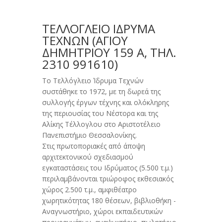
ΤΕΛΛΟΓΛΕΙΟ ΙΔΡΥΜΑ
ΤΕΧΝΩΝ (AΓΊΟΥ
ΔΗΜΗΤΡΊΟΥ 159 Α, ΤΗΛ.
2310 991610)
Το Τελλόγλειο Ίδρυμα Τεχνών
συστάθηκε το 1972, με τη δωρεά της
συλλογής έργων τέχνης και ολόκληρης
της περιουσίας του Νέστορα και της
Αλίκης Τέλλογλου στο Αριστοτέλειο
Πανεπιστήμιο Θεσσαλονίκης.
Στις πρωτοποριακές από άποψη
αρχιτεκτονικού σχεδιασμού
εγκαταστάσεις του Ιδρύματος (5.500 τ.μ.)
περιλαμβάνονται τριώροφος εκθεσιακός
χώρος 2.500 τ.μ., αμφιθέατρο
χωρητικότητας 180 θέσεων, βιβλιοθήκη -
Aναγνωστήριο, χώροι εκπαιδευτικών