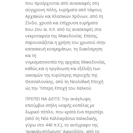
που προέρχονται από ανασκαφές στη
σύγχρονη πόλη, ευρήματα από τάφους
Αρχαϊκών και Κλασικών Χρόνων, από τη
Σίνδο, χρυσά και επίχρυσα ευρήματα
6ου-2ου αι. π.Χ. από τις ανασκαφές στα
νεκροταφεία της Μακεδονίας. Επίσης,
παρουσιάζεται η χρήση του χρυσού στην
κατασκευή κοσμημάτων, τη διακόσμηση
και τη
νομισματοκοπία της αρχαίας Μακεδονίας,
καθώς και η οργάνωση και εξέλιξη των
οικισμών της ευρύτερης περιοχής της
Θεσσαλονίκης, από τη Νεολιθική Εποχή
ώς την Ύστερη Εποχή του Χαλκού.
ΠΡΕΠΕΙ ΝΑ ΔΕΙΤΕ: Tην ανάγλυφη
επιτύμβια στήλη νεαρής κοπέλας με
δωρικό πέπλο, που κρατά ένα περιστέρι
(από τη Νέα Καλλικράτεια Χαλκιδικής,
γύρω στο 440 π.Χ.), το αντίγραφο της
'ανακαλυπτόμενης' Αφροδίτης, από το