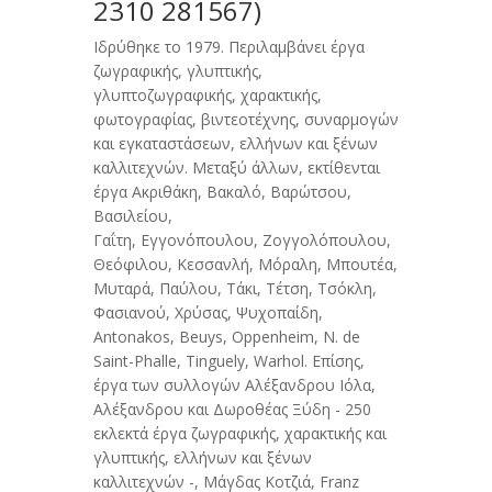
2310 281567)
Ιδρύθηκε το 1979. Περιλαμβάνει έργα
ζωγραφικής, γλυπτικής,
γλυπτοζωγραφικής, χαρακτικής,
φωτογραφίας, βιντεοτέχνης, συναρμογών
και εγκαταστάσεων, ελλήνων και ξένων
καλλιτεχνών. Μεταξύ άλλων, εκτίθενται
έργα Ακριθάκη, Βακαλό, Βαρώτσου,
Βασιλείου,
Γαΐτη, Εγγονόπουλου, Ζογγολόπουλου,
Θεόφιλου, Κεσσανλή, Μόραλη, Mπουτέα,
Μυταρά, Παύλου, Tάκι, Τέτση, Tσόκλη,
Φασιανού, Χρύσας, Ψυχοπαίδη,
Antonakos, Beuys, Oppenheim, N. de
Saint-Phalle, Tinguely, Warhol. Επίσης,
έργα των συλλογών Αλέξανδρου Iόλα,
Αλέξανδρου και Δωροθέας Ξύδη - 250
εκλεκτά έργα ζωγραφικής, χαρακτικής και
γλυπτικής, ελλήνων και ξένων
καλλιτεχνών -, Μάγδας Κοτζιά, Franz