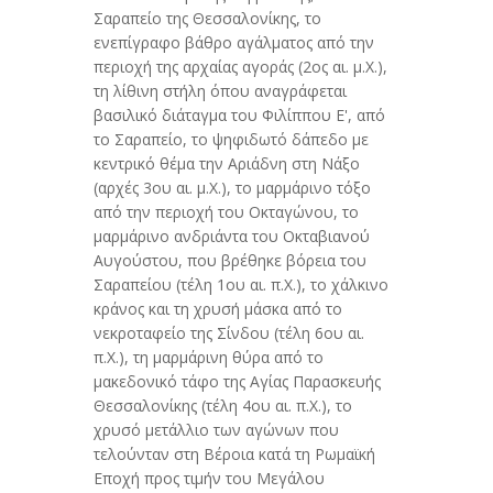
Σαραπείο της Θεσσαλονίκης, το
ενεπίγραφο βάθρο αγάλματος από την
περιοχή της αρχαίας αγοράς (2ος αι. μ.Χ.),
τη λίθινη στήλη όπου αναγράφεται
βασιλικό διάταγμα του Φιλίππου Ε', από
το Σαραπείο, το ψηφιδωτό δάπεδο με
κεντρικό θέμα την Αριάδνη στη Νάξο
(αρχές 3ου αι. μ.Χ.), το μαρμάρινο τόξο
από την περιοχή του Οκταγώνου, το
μαρμάρινο ανδριάντα του Οκταβιανού
Αυγούστου, που βρέθηκε βόρεια του
Σαραπείου (τέλη 1ου αι. π.Χ.), το χάλκινο
κράνος και τη χρυσή μάσκα από το
νεκροταφείο της Σίνδου (τέλη 6ου αι.
π.Χ.), τη μαρμάρινη θύρα από το
μακεδονικό τάφο της Αγίας Παρασκευής
Θεσσαλονίκης (τέλη 4ου αι. π.Χ.), το
χρυσό μετάλλιο των αγώνων που
τελούνταν στη Βέροια κατά τη Ρωμαϊκή
Εποχή προς τιμήν του Μεγάλου