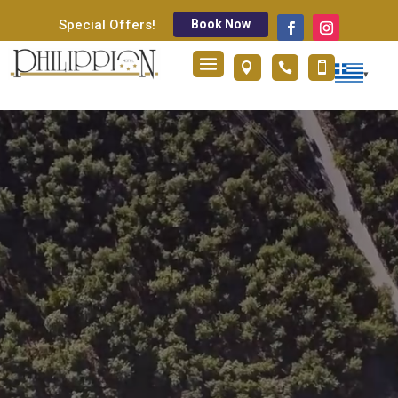
Book Now
Special Offers!



Πρόγραμμα
Αναπαραγωγής
Βίντεο