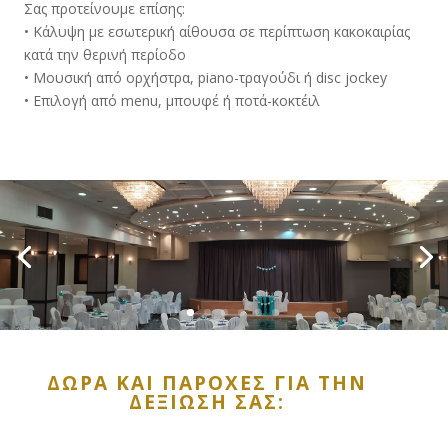
Σας προτείνουμε επίσης:
• Κάλυψη με εσωτερική αίθουσα σε περίπτωση κακοκαιρίας
κατά την θερινή περίοδο
• Μουσική από ορχήστρα, piano-τραγούδι ή disc jockey
• Επιλογή από menu, μπουφέ ή ποτά-κοκτέιλ
ΔΏΡΑ ΚΑΙ ΠΑΡΟΧΈΣ ΓΙΆ ΤΗΝ
ΔΕΞΊΩΣΗ ΣΑΣ: