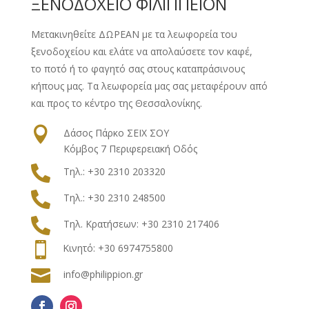
ΞΕΝΟΔΟΧΕΙΟ ΦΙΛΙΠΠΕΙΟΝ
Μετακινηθείτε ΔΩΡΕΑΝ με τα λεωφορεία του
ξενοδοχείου και ελάτε να απολαύσετε τον καφέ,
το ποτό ή το φαγητό σας στους καταπράσινους
κήπους μας. Τα λεωφορεία μας σας μεταφέρουν από
και προς το κέντρο της Θεσσαλονίκης.

Δάσος Πάρκο ΣΕΙΧ ΣΟΥ
Κόμβος 7 Περιφερειακή Οδός

Τηλ.: +30 2310 203320

Τηλ.: +30 2310 248500

Τηλ.
Κρατήσεων
: +30
2310 217406

Κινητό: +30 6974755800

info@philippion.gr